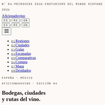
Nº
04
·
PRIMAVERA 2026
·
ENOTURISMO DEL MUNDO HISPANO
2026
Aficionadovino
ES
/
MX
/
EN
ES
/
MX
/
EN
Regiones
01
Ciudades
02
Guías
03
Escapadas
04
Comparativas
05
Compra
06
Mapa
07
Destilados
08
ESPAÑA · MÉXICO
AFICIONADOVINO · EDICIÓN 04
Bodegas, ciudades
y rutas del vino.